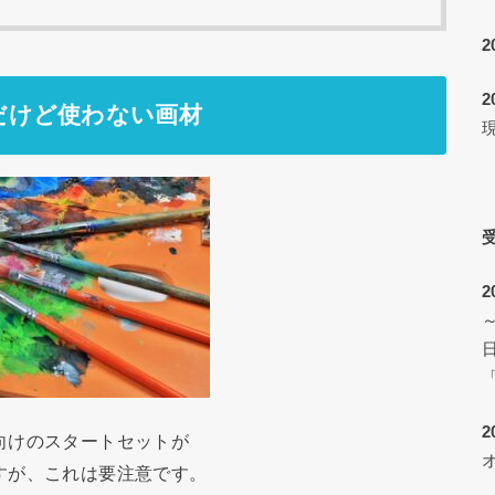
2
2
だけど使わない画材
2
向けのスタートセットが
すが、これは要注意です。