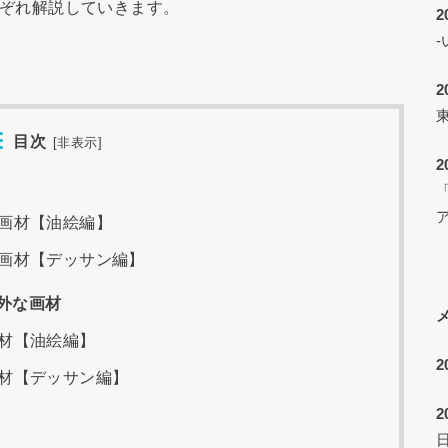
ぞれ解説していきます。
2
2
目次
[
非表示
]
2
「
画材【油絵編】
画材【デッサン編】
外な画材
材【油絵編】
2
材【デッサン編】
2