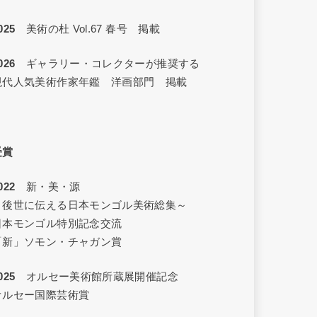
025
美術の杜 Vol.67 春号 掲載
026
ギャラリー・コレクターが推奨する
現代人気美術作家年鑑 洋画部門 掲載
受賞
2022
新・美・源
～後世に伝える日本モンゴル美術総集～
日本モンゴル特別記念交流
「新」ソモン・チャガン賞
025
オルセー美術館所蔵展開催記念
オルセー国際芸術賞