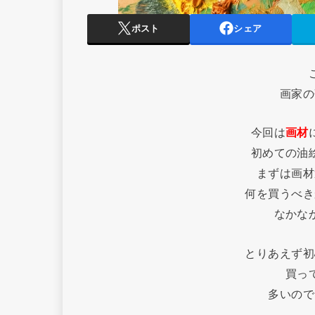
ポスト
シェア
画家の
今回は
画材
初めての油
まずは画材
何を買うべき
なかな
とりあえず初
買っ
多いので