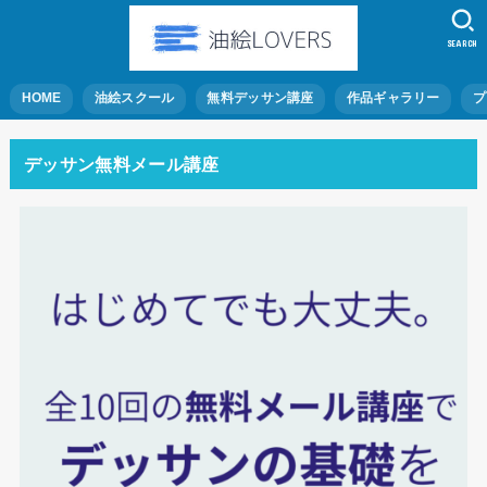
SEARCH
HOME
油絵スクール
無料デッサン講座
作品ギャラリー
プ
デッサン無料メール講座