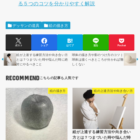
る５つのコツを分かりやすく解説
デッサンの道具
絵の描き方
ポスト
シェア
はてブ
送る
Pocket
絵が上達する練習方法や向き合い方
球体の描き方や影のつけ方のコツ |
とは？つまづいた時や悩んだ時に絶
球体は描くべきところが分かれば難
対にやるべきこと
しくない
RECOMMEND
絵の描き方
絵の上達方法や向き合い方
絵が上達する練習方法や向き合い
方とは？つまづいた時や悩んだ時