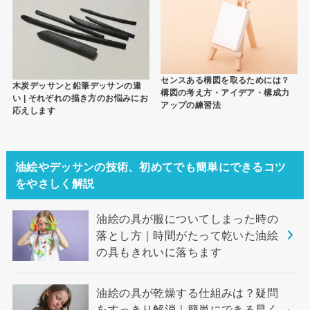
センスある構図を取るためには？
木炭デッサンと鉛筆デッサンの違
構図の考え方・アイデア・構成力
い | それぞれの描き方のお悩みにお
アップの練習法
応えします
油絵やデッサンの技術、初めてでも簡単にできるコツ
をやさしく解説
油絵の具が服についてしまった時の
落とし方｜時間がたって乾いた油絵
の具もきれいに落ちます
油絵の具が乾燥する仕組みは？疑問
をすっきり解消｜簡単にできる早く