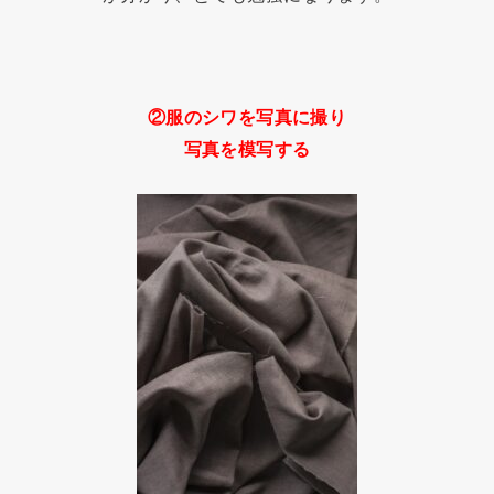
②
服のシワを写真に撮り
写真を模写する