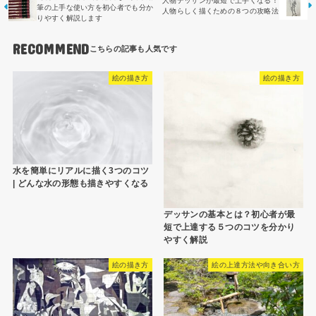
人物デッサンが最短で上手くなる！
筆の上手な使い方を初心者でも分か
人物らしく描くための８つの攻略法
りやすく解説します
RECOMMEND
絵の描き方
絵の描き方
水を簡単にリアルに描く3つのコツ
| どんな水の形態も描きやすくなる
デッサンの基本とは？初心者が最
短で上達する５つのコツを分かり
やすく解説
絵の描き方
絵の上達方法や向き合い方