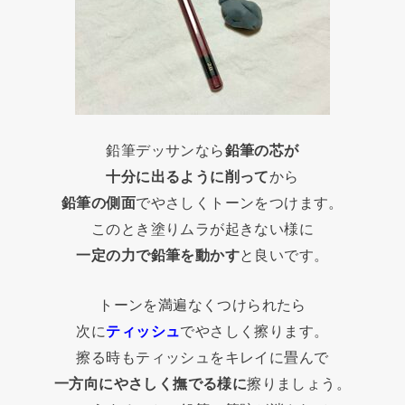
鉛筆デッサンなら
鉛筆の芯が
十分に出るように削って
から
鉛筆の側面
でやさしくトーンをつけます。
このとき塗りムラが起きない様に
一定の力で鉛筆を動かす
と良いです。
トーンを満遍なくつけられたら
次に
ティッシュ
でやさしく擦ります。
擦る時もティッシュをキレイに畳んで
一方向にやさしく撫でる様に
擦りましょう。