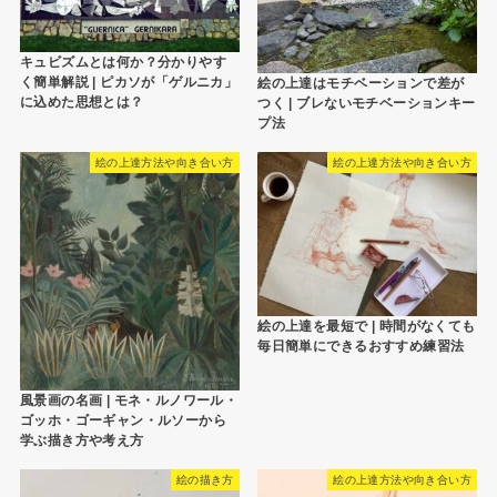
キュビズムとは何か？分かりやす
く簡単解説 | ピカソが「ゲルニカ」
絵の上達はモチベーションで差が
に込めた思想とは？
つく | ブレないモチベーションキー
プ法
絵の上達方法や向き合い方
絵の上達方法や向き合い方
絵の上達を最短で | 時間がなくても
毎日簡単にできるおすすめ練習法
風景画の名画 | モネ・ルノワール・
ゴッホ・ゴーギャン・ルソーから
学ぶ描き方や考え方
絵の描き方
絵の上達方法や向き合い方