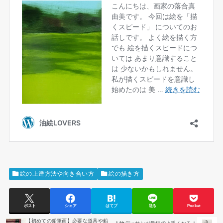
絵の上達方法や向き合い方
絵の描き方
ポスト
シェア
はてブ
送る
Pocket
【初めての鉛筆画】必要な道具や鉛